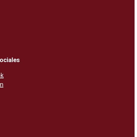
ociales
ok
am